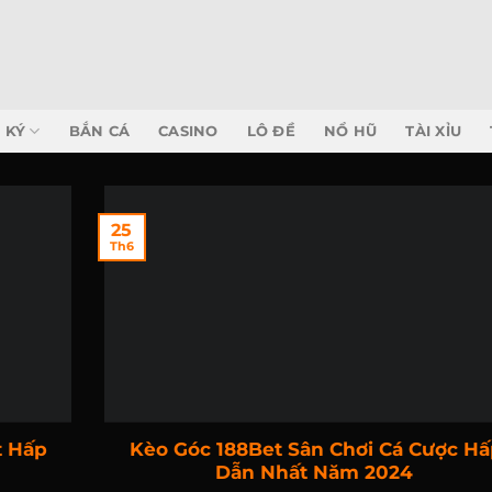
 KÝ
BẮN CÁ
CASINO
LÔ ĐỀ
NỔ HŨ
TÀI XỈU
25
Th6
t Hấp
Kèo Góc 188Bet Sân Chơi Cá Cược H
Dẫn Nhất Năm 2024