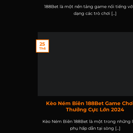
188Bet là một nền tảng game nổi tiếng với
dạng các trò chơi [...]
25
Th6
Kèo Ném Biên 188Bet Game Chơi
Thưởng Cực Lớn 2024
Kèo Ném Biên 188Bet là một trong những l
phụ hấp dẫn tại sòng [...]