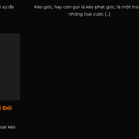
 sự đa
Kèo góc, hay còn gọi là kèo phạt góc, là một tr
những loại cược [...]
 Đổi
oại kèo