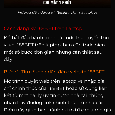
Hướng dẫn đăng ký 188BET chỉ mất 1 phút
Cách đăng ký 188BET trên Laptop
Để bắt đầu hành trình cá cược trực tuyến thú
vị với 188BET trên laptop, bạn cần thực hiện
một số bước đơn giản nhưng cần thiết sau
đây:
Bước 1: Tìm đường dẫn đến website 188BET
Mở trình duyệt web trên laptop và nhập địa
chỉ chính thức của 188BET hoặc sử dụng liên
kết từ một đại lý uy tín được nhà cái chứng
nhận hay đường link chính thức từ nhà cái.
Điều này giúp bạn tránh rủi ro từ các trang giả