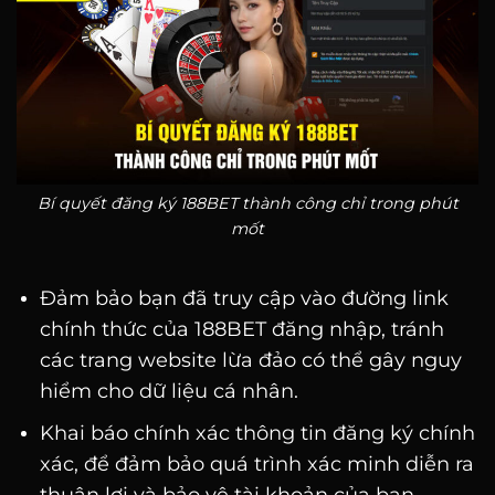
Bí quyết đăng ký 188BET thành công chỉ trong phút
mốt
Đảm bảo bạn đã truy cập vào đường link
chính thức của 188BET đăng nhập, tránh
các trang website lừa đảo có thể gây nguy
hiểm cho dữ liệu cá nhân.
Khai báo chính xác thông tin đăng ký chính
xác, để đảm bảo quá trình xác minh diễn ra
thuận lợi và bảo vệ tài khoản của bạn.