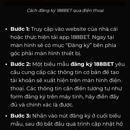
Cách đăng ký 188BET qua điện thoại
Bước 1:
Truy cập vào website của nhà cái
hoặc thực hiện tải app 188BET. Ngay tại
màn hình sẽ có mục “Đăng ký” bên phía
góc phải màn hình thiết bị.
Bước 2:
Một biểu mẫu
đăng ký 188BET
yêu
cầu cung cấp các thông tin cơ bản để tạo
tài khoản sẽ xuất hiện trên màn hình điện
thoại. Các thông tin cần điền tương tự như
form đăng ký trên máy tính, hãy điền đầy
đủ và chính xác là được.
Bước 3:
Nhấn vào nút đăng ký ở cuối biểu
mẫu, sau đó bắt đầu quá trình cập nhật hồ