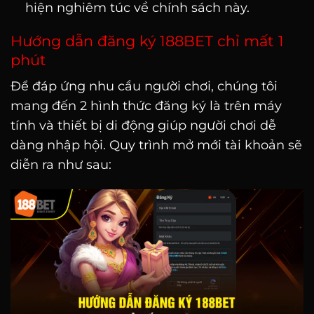
hiện nghiêm túc về chính sách này.
Hướng dẫn đăng ký 188BET chỉ mất 1
phút
Để đáp ứng nhu cầu người chơi, chúng tôi
mang đến 2 hình thức đăng ký là trên máy
tính và thiết bị di động giúp người chơi dễ
dàng nhập hội. Quy trình mở mới tài khoản sẽ
diễn ra như sau: