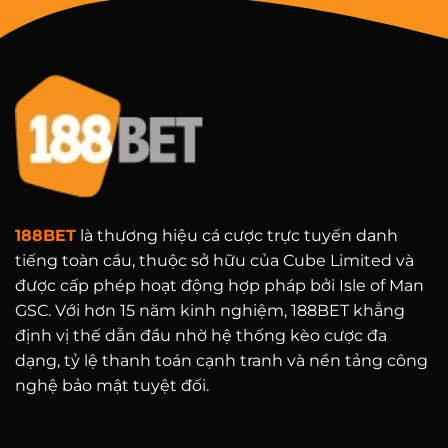
2024
Hàng
Đầu
2024
188BET
là thương hiệu cá cược trực tuyến danh
tiếng toàn cầu, thuộc sở hữu của Cube Limited và
được cấp phép hoạt động hợp pháp bởi Isle of Man
GSC. Với hơn 15 năm kinh nghiệm, 188BET khẳng
định vị thế dẫn đầu nhờ hệ thống kèo cược đa
dạng, tỷ lệ thanh toán cạnh tranh và nền tảng công
nghệ bảo mật tuyệt đối.