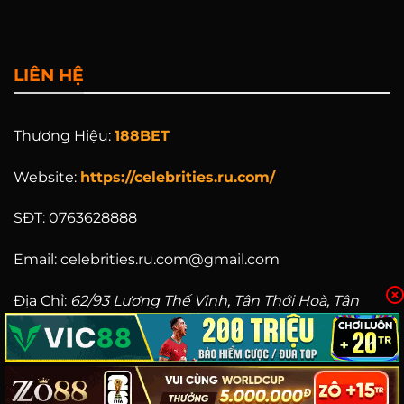
LIÊN HỆ
Thương Hiệu:
188BET
Website:
https://celebrities.ru.com/
SĐT: 0763628888
Email:
celebrities.ru.com@gmail.com
Địa Chỉ:
62/93 Lương Thế Vinh, Tân Thới Hoà, Tân
Phú, TP HCM, Việt Nam