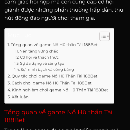
cảm giác hồi hộp mà còn cung cấp cơ hội
giành được những phần thưởng hấp dẫn, thu
hút đông đảo người chơi tham gia.
Mục Lục
Tổng quan về game Nổ Hũ thần Tài 188Bet
Nền tảng vững chắc
Cơ hội và thách thức
Sự đa dạng và sáng tạo
Sự minh bạch và công bằng
Quy tắc chơi game Nổ Hũ Thần Tài 188Bet
Cách chơi game Nổ Hũ Thần Tài 188Bet
Kinh nghiệm chơi game Nổ Hũ Thần Tài 188Bet
Kết luận
Tổng quan về game Nổ Hũ thần Tài
188Bet