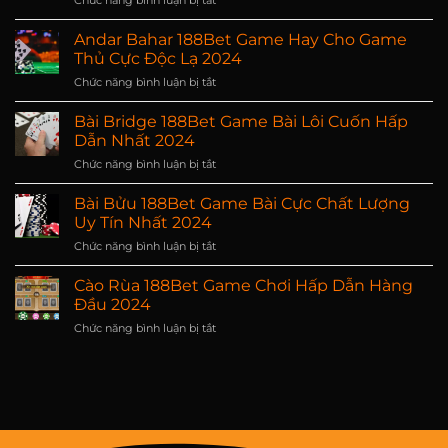
188Bet
Dẫn
Nổ
–
Năm
Hũ
Game
Andar Bahar 188Bet Game Hay Cho Game
2024
4
Chơi
Thủ Cực Độc Lạ 2024
Thần
Nổ
ở
Chức năng bình luận bị tắt
Thú
Hũ
Andar
188Bet
Lớn
Bahar
Game
Bài Bridge 188Bet Game Bài Lôi Cuốn Hấp
Nhất
188Bet
Nổ
Dẫn Nhất 2024
Nhà
Game
Hũ
Cái
ở
Chức năng bình luận bị tắt
Hay
Đổi
2024
Bài
Cho
Thưởng
Bridge
Game
Bài Bửu 188Bet Game Bài Cực Chất Lượng
Siêu
188Bet
Thủ
Uy Tín Nhất 2024
Hay
Game
Cực
2024
ở
Chức năng bình luận bị tắt
Bài
Độc
Bài
Lôi
Lạ
Bửu
Cuốn
Cào Rùa 188Bet Game Chơi Hấp Dẫn Hàng
2024
188Bet
Hấp
Đầu 2024
Game
Dẫn
ở
Chức năng bình luận bị tắt
Bài
Nhất
Cào
Cực
2024
Rùa
Chất
188Bet
Lượng
Game
Uy
Chơi
Tín
Hấp
Nhất
Dẫn